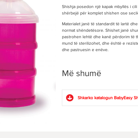
Shishja posedon një kapak mbyllës i cil
shërbejë për komplet shishen ose secil
Materialet janë të standardit të lartë d
normat shëndetësore. Shishet janë shu
pastrohen lehtë dhe kanë përdorim të th
mund të sterilizohet, dhe është e rezis
dhe pastruesin e enëve.
Më shumë
Shkarko katalogun BabyEasy
S