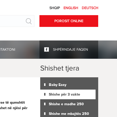
SHQIP
ENGLISH
DEUTSCH
Search
POROSIT ONLINE
NTAKTONI
SHPËRNDAJE FAQEN
Shishet tjera
Baby Easy
Shishe për 3 vakte
ëse të qumshtit
Shishe e madhe 250
ahet në njësi për
Shishe me mbajtës 250