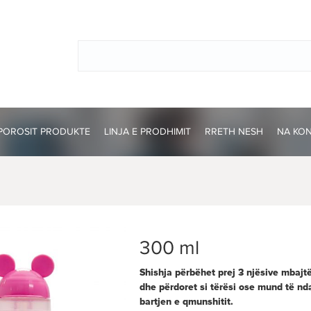
POROSIT PRODUKTE
LINJA E PRODHIMIT
RRETH NESH
NA KO
300 ml
Shishja përbëhet prej 3 njësive mbajt
dhe përdoret
si tërësi ose mund të nd
bartjen e qmunshitit.