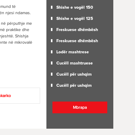
i mund të
Shishe e vogël 150
ën njesi ndamas.
Shishe e vogël 125
he në përputhje me
Freskuese dhëmbësh
më praktike dhe
jeshtë. Shishja
Freskuese dhëmbësh
tente në mikrovalë
Lodër mashtrese
Cucëll mashtruese
Cucëll për ushqim
Cucëll për ushqim
hkarko
Mbrapa