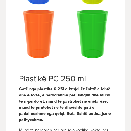
Plastikë PC 250 ml
Gotë nga plastika 0.25l e kthjellët është e lehtë
dhe e forte, e përdorshme për ushqim dhe mund
të ri-përdorët, mund të pastrohet në enëlarëse,
mund të printohet në të dheështë gati e
padallueshme nga qelqi. Gota është pothuajse e
pathyeshme.
Mund të përdorën për pije jo-alkoolike, koktej për