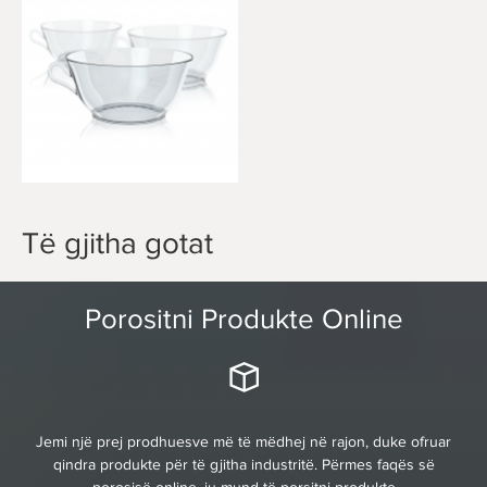
Të gjitha gotat
Porositni Produkte Online
Jemi një prej prodhuesve më të mëdhej në rajon, duke ofruar
qindra produkte për të gjitha industritë. Përmes faqës së