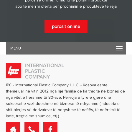
porosisë online, ju mund të porsitni produkte
apo të merrni oferta për prodhimin e produkteve të reja
porosit online
MENU
IPC - International Plastic Company L.L.C. - Kosova është
themeluar në vitin 2012 nga një familje që ka traditë në biznes që
nga vitet e hershme të 80-ave. Përvoja e tyre e gjerë dhe
sukseset e vazhdueshme në biznese të ndryshme
(industria e
shit-blerjes së derivateve të ndryshme të naftës, të ndërtimit të
lartë, tregtia me shumicë, etj.)