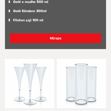
Gotë e madhe 500 ml
Gotë Këndore 300ml
Filxhan çaji 100 ml
Mbrapa