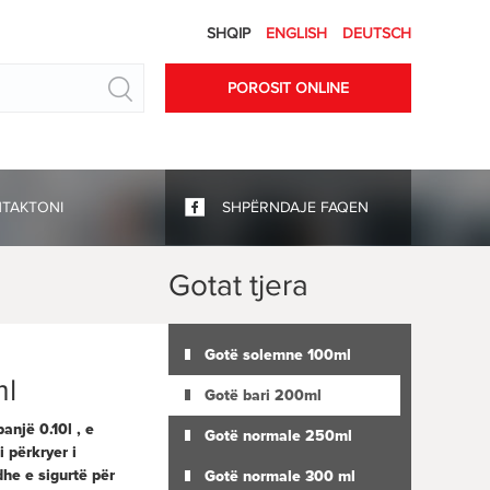
SHQIP
ENGLISH
DEUTSCH
Search
POROSIT ONLINE
NTAKTONI
SHPËRNDAJE FAQEN
Gotat tjera
Gotë solemne 100ml
ml
Gotë bari 200ml
një 0.10l , e
Gotë normale 250ml
 përkryer i
dhe e sigurtë për
Gotë normale 300 ml