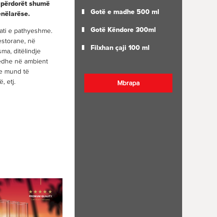
i përdorët shumë
Gotë e madhe 500 ml
enëlarëse.
Gotë Këndore 300ml
ati e pathyeshme.
estorane, në
Filxhan çaji 100 ml
ma, ditëlindje
u edhe në ambient
he mund të
, etj.
Mbrapa