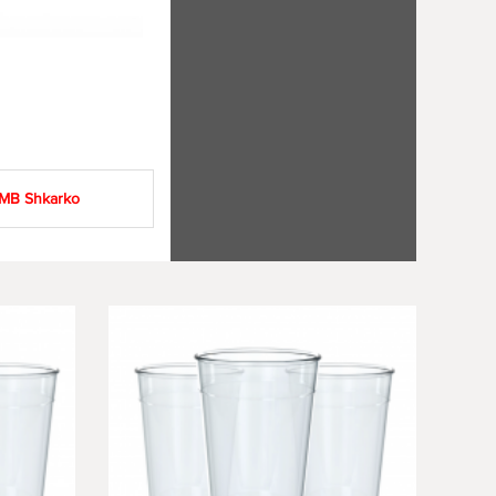
 7MB
Shkarko