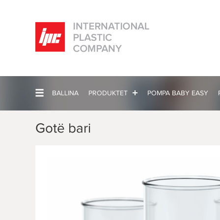
BALLINA
PRODUKTET
POMPA BABY EASY
Gotë bari