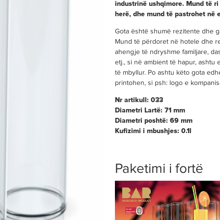
industrinë ushqimore. Mund të r
herë, dhe mund të pastrohet në 
Gota është shumë rezitente dhe g
Mund të përdoret në hotele dhe r
ahengje të ndryshme familjare, das
etj., si në ambient të hapur, asht
të mbyllur. Po ashtu këto gota ed
printohen, si psh: logo e kompanisë
Nr artikull: 033
Diametri Lartë: 71 mm
Diametri poshtë: 69 mm
Kufizimi i mbushjes: 0.1l
Paketimi i fortë