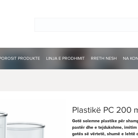
POROSIT PRODUKTE
LINJA E PRODHIMIT
RRETH NESH
NA KO
Plastikë PC 200 
Gotë solemne plastike për shampa
pastër dhe e tejdukshme, imitim i
gotës së vërtetë, shumë e lehtë 